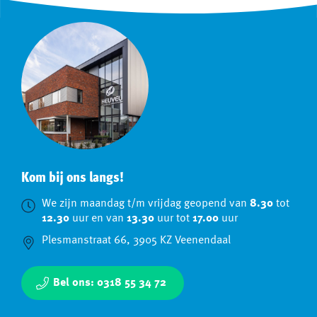
Kom bij ons langs!
We zijn maandag t/m vrijdag geopend van
8.30
tot
12.30
uur en van
13.30
uur tot
17.00
uur
Plesmanstraat 66, 3905 KZ Veenendaal
Bel ons: 0318 55 34 72