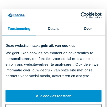
Hoe lang duurt het om
steunzolen op maat te
Toestemming
Details
Over
maken
?
Tussen aanmeten en afleveren van je steunzolen
Deze website maakt gebruik van cookies
zit een periode van maximaal drie weken. Dit
We gebruiken cookies om content en advertenties te
personaliseren, om functies voor social media te bieden
heeft te maken met de droogtijd van de
en om ons websiteverkeer te analyseren. Ook delen we
gipsmallen.
informatie over jouw gebruik van onze site met onze
partners voor social media, adverteren en analyse.
Ongeveer drie weken na afleveren kun je een
controle-afspraak maken om de pasvorm en
Alle cookies toestaan
functionaliteit te beoordelen.
Hoe kan ik mijn steunzolen