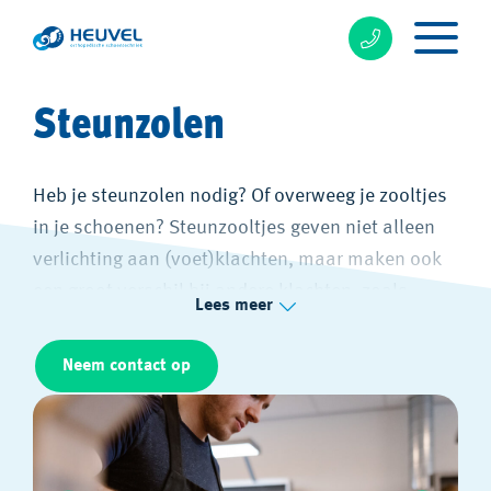
Steunzolen
Heb je steunzolen nodig? Of overweeg je zooltjes
in je schoenen? Steunzooltjes geven niet alleen
verlichting aan (voet)klachten, maar maken ook
een groot verschil bij andere klachten, zoals
Lees meer
heup- en rugklachten. Met steunzooltjes verbeter
je je lichaamshouding.
Neem contact op