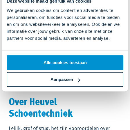
Deze website maakt gebruik van cookies
inloopt. Ook is het goed om je voeten regelmatig
We gebruiken cookies om content en advertenties te
te (laten) controleren op drukplekken.
personaliseren, om functies voor social media te bieden
Recht op een reservepaar
en om ons websiteverkeer te analyseren. Ook delen we
schoenen
informatie over jouw gebruik van onze site met onze
partners voor social media, adverteren en analyse.
Ongeveer vier weken nadat we het eerste paar
dames semi-orthopedische schoenen hebben
Alle cookies toestaan
afgeleverd, volgt een controle-afspraak om de
pasvorm en functionaliteit te beoordelen. Goed
Aanpassen
om te weten: je hebt recht op een reservepaar.
Over Heuvel
Schoentechniek
Lelijk, grof of stug: het zijn vooroordelen over