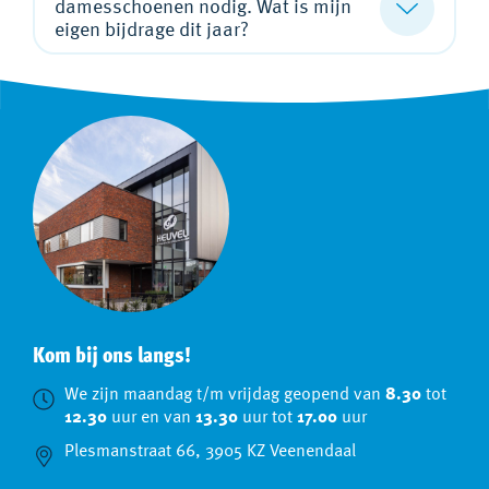
damesschoenen nodig. Wat is mijn
eigen bijdrage dit jaar?
Kom bij ons langs!
We zijn maandag t/m vrijdag geopend van
8.30
tot
12.30
uur en van
13.30
uur tot
17.00
uur
Plesmanstraat 66, 3905 KZ Veenendaal