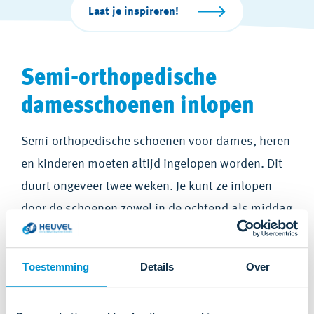
Laat je inspireren!
Semi-orthopedische
damesschoenen inlopen
Semi-orthopedische schoenen voor dames, heren
en kinderen moeten altijd ingelopen worden. Dit
duurt ongeveer twee weken. Je kunt ze inlopen
door de schoenen zowel in de ochtend als middag
een uur te dragen, en dit steeds iets te verlengen.
Toestemming
Details
Over
Houd er rekening mee dat je spierpijn kunt krijgen
wanneer je je semi-orthopedische schoenen