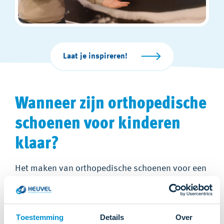
Laat je inspireren!
Wanneer zijn
orthopedische
schoenen voor kinderen
klaar?
Het maken van orthopedische schoenen voor een
kind duurt ongeveer acht weken. Dit is het proces
van A tot Z. Na het uitzoeken van de schoenen,
maken we direct een afspraak om de schoenen af
Toestemming
Details
Over