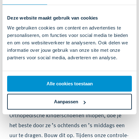
te leveren.
Deze website maakt gebruik van cookies
Het is goed om te weten dat orthopedische
We gebruiken cookies om content en advertenties te
schoenen
ingelopen moeten worden. Het duurt
personaliseren, om functies voor social media te bieden
en om ons websiteverkeer te analyseren. Ook delen we
ongeveer twee weken voordat ze comfortabel zijn.
informatie over jouw gebruik van onze site met onze
Wij adviseren je om de voeten van je kind
partners voor social media, adverteren en analyse.
regelmatig te (laten) checken op drukplekken.
Hoe kunnen orthopedische
Alle cookies toestaan
schoenen ingelopen
worden?
Aanpassen
Orthopedische kinderschoenen inlopen, doe je
het beste door ze ’s ochtends en ’s middags een
uur te dragen. Bouw dit op. Tijdens onze controle-