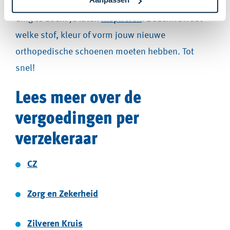
jouw orthopedische schoenen. Er staat je nog één
ding te doen: je laten
inspireren
! Bedenk alvast
welke stof, kleur of vorm jouw nieuwe
orthopedische schoenen moeten hebben. Tot
snel!
Lees meer over de
vergoedingen per
verzekeraar
CZ
Zorg en Zekerheid
Zilveren Kruis