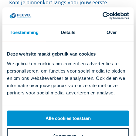
Kom je binnenkort langs voor jouw eerste
orthopedische schoenen? Dan mag je na drie
maanden een tweede paar ontvangen. Het
zogeheten reserve- of wisselpaar orthopedische
Toestemming
Details
Over
schoenen. Dit vertellen we ook tijdens je
afspraak.
Deze website maakt gebruik van cookies
We gebruiken cookies om content en advertenties te
Het reservepaar stelt je in staat om je schoenen
personaliseren, om functies voor social media te bieden
en om ons websiteverkeer te analyseren. Ook delen we
af te wisselen. Dat raden we je zelfs aan, voor het
informatie over jouw gebruik van onze site met onze
behoud van jouw schoenen
. Daarnaast kun je er
partners voor social media, adverteren en analyse.
natuurlijk makkelijk je
outfit
mee aanvullen of
meer comfort creëren.
Alle cookies toestaan
Goed, nu weet je alles over het wisselpaar van
Aanpassen